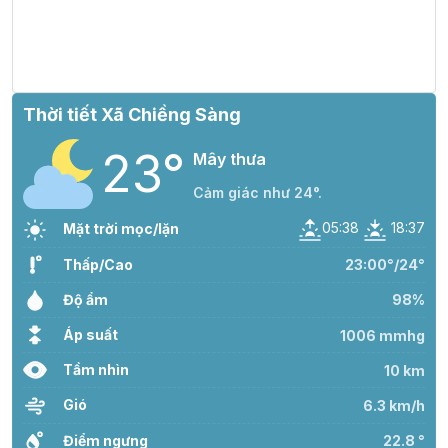
27°
20:00
26°
Mây đen u ám
/
Thời tiết Xã Chiềng Sàng
26°
21:00
25°
Mưa nhẹ
/
23°
Mây thưa
Cảm giác như 24°.
26°
22:00
25°
Mưa nhẹ
/
05:38
18:37
Mặt trời mọc/lặn
Thấp/Cao
23:00°/24°
26°
23:00
25°
Mây đen u ám
/
Độ ẩm
98%
Áp suất
1006 mmhg
Tầm nhìn
10 km
Gió
6.3 km/h
Điểm ngưng
22.8 °