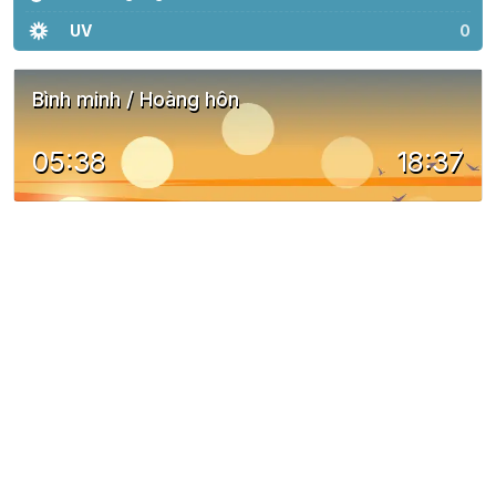
UV
0
Bình minh / Hoàng hôn
05:38
18:37