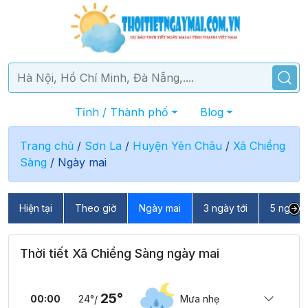
Tỉnh / Thành phố
Blog
Trang chủ
/
Sơn La
/
Huyện Yên Châu
/
Xã Chiềng
Sàng
/
Ngày mai
Hiện tại
Theo giờ
Ngày mai
3 ngày tới
5 ngày t
Thời tiết Xã Chiềng Sàng ngày mai
25°
00:00
24°
Mưa nhẹ
/