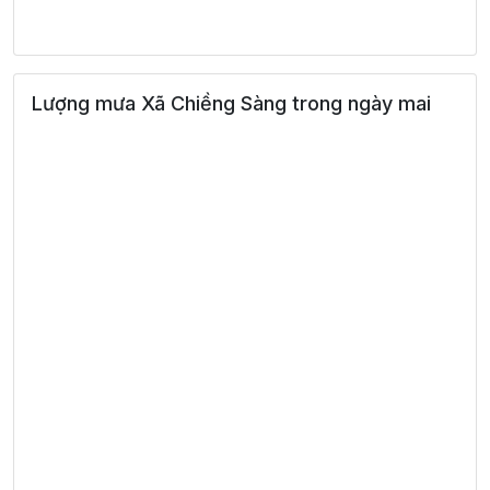
38°
13:00
31°
Mưa nhẹ
/
39°
14:00
32°
Mưa nhẹ
/
Lượng mưa Xã Chiềng Sàng trong ngày mai
39°
15:00
32°
Mưa nhẹ
/
39°
16:00
32°
Mưa nhẹ
/
37°
17:00
30°
Mưa vừa
/
33°
18:00
28°
Mưa vừa
/
30°
19:00
27°
Mây cụm
/