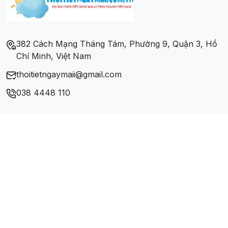
Xã Sập Vạt
Xã Tú Nang
382 Cách Mạng Tháng Tám, Phường 9, Quận 3, Hồ
Chí Minh, Việt Nam
Xã Viêng Lán
thoitietngaymaii@gmail.com
Xã Yên Sơn
038 4448 110