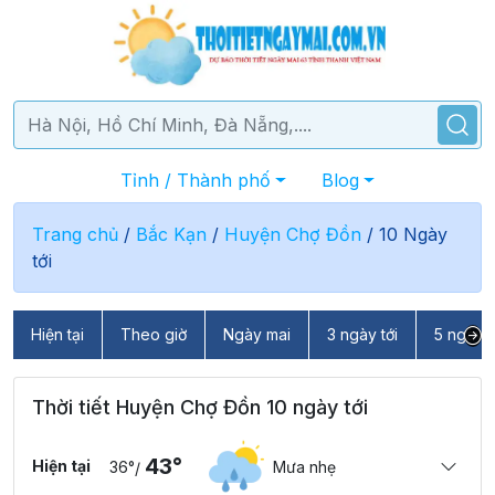
Tỉnh / Thành phố
Blog
Trang chủ
/
Bắc Kạn
/
Huyện Chợ Đồn
/
10 Ngày
tới
Hiện tại
Theo giờ
Ngày mai
3 ngày tới
5 ngày t
Thời tiết Huyện Chợ Đồn 10 ngày tới
43°
Hiện tại
36°
Mưa nhẹ
/