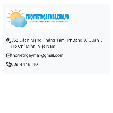
Xã Nam Cường
Xã Nghĩa Tá
Xã Ngọc Phái
382 Cách Mạng Tháng Tám, Phường 9, Quận 3,
Hồ Chí Minh, Việt Nam
Xã Phương Viên
thoitietngaymaii@gmail.com
Xã Quảng Bạch
038 4448 110
Xã Tân Lập
Xã Xuân Lạc
Xã Yên Mỹ