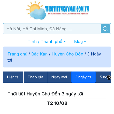
Tỉnh / Thành phố
Blog
Trang chủ
/
Bắc Kạn
/
Huyện Chợ Đồn
/
3 Ngày
tới
Hiện tại
Theo giờ
Ngày mai
3 ngày tới
5 ngày t
Thời tiết Huyện Chợ Đồn 3 ngày tới
T2 10/08