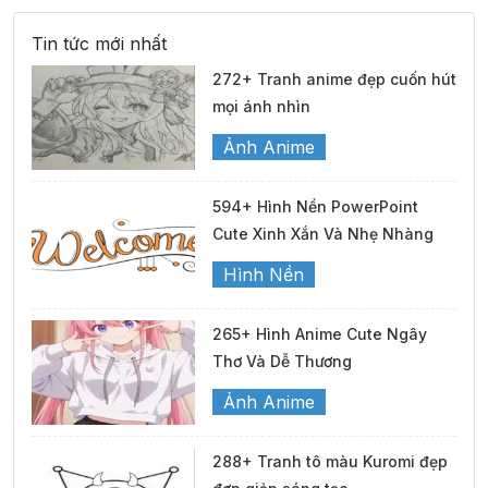
Tin tức mới nhất
272+ Tranh anime đẹp cuốn hút
mọi ánh nhìn
Ảnh Anime
594+ Hình Nền PowerPoint
Cute Xinh Xắn Và Nhẹ Nhàng
Hình Nền
265+ Hình Anime Cute Ngây
Thơ Và Dễ Thương
Ảnh Anime
288+ Tranh tô màu Kuromi đẹp