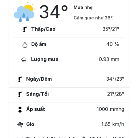
34°
Mưa nhẹ
Cảm giác như 36°.
Thấp/Cao
35°/21°
Độ ẩm
40 %
Lượng mưa
0.93 mm
Ngày/Đêm
34°/23°
Sáng/Tối
21°/28°
Áp suất
1000 mmhg
Gió
1.65 km/h