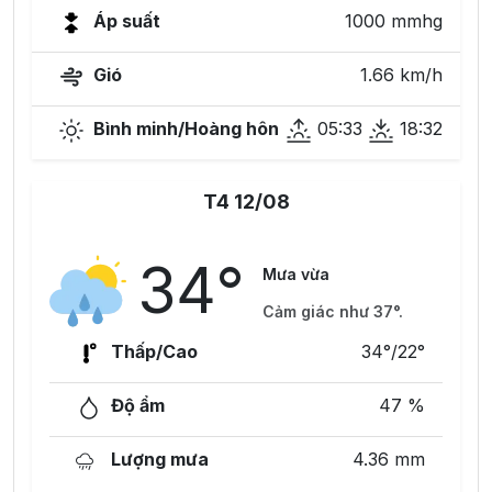
Áp suất
1000 mmhg
Gió
1.66 km/h
Bình minh/Hoàng hôn
05:33
18:32
T4 12/08
34°
Mưa vừa
Cảm giác như 37°.
Thấp/Cao
34°/22°
Độ ẩm
47 %
Lượng mưa
4.36 mm