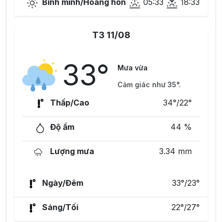
Bình minh/Hoàng hôn
05:33
18:33
T3 11/08
33°
Mưa vừa
Cảm giác như 35°.
Thấp/Cao
34°/22°
Độ ẩm
44 %
Lượng mưa
3.34 mm
Ngày/Đêm
33°/23°
Sáng/Tối
22°/27°