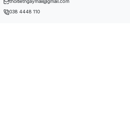
thoitietngaymaii@gmail.com
Xã Quảng Bạch
038 4448 110
Xã Tân Lập
Xã Xuân Lạc
Xã Yên Mỹ
Xã Yên Phong
Xã Yên Thịnh
Xã Yên Thượng