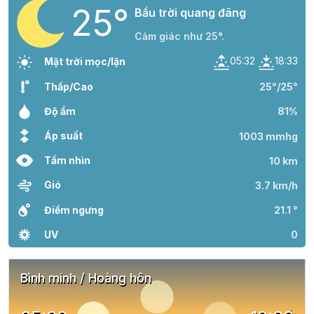
25°
Bầu trời quang đãng
Cảm giác như 25°.
05:32
18:33
Mặt trời mọc/lặn
Thấp/Cao
25°/25°
Độ ẩm
81%
Áp suất
1003 mmhg
Tầm nhìn
10 km
Gió
3.7 km/h
Điểm ngưng
21.1 °
UV
0
Bình minh / Hoàng hôn