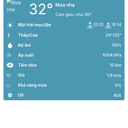
32°
Mưa nhẹ
Cảm giác như 36°.
05:32
18:34
Mặt trời mọc/lặn
Thấp/Cao
24°/32°
Độ ẩm
58%
Áp suất
1004 hPa
Tầm nhìn
10 km
Gió
1.8 m/s
Khả năng mưa
0%
UV
N/A