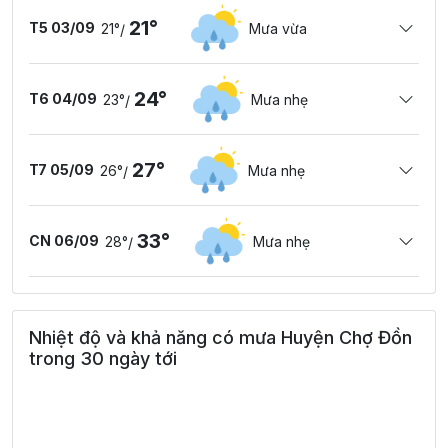
21°
T5 03/09
21°
Mưa vừa
/
24°
T6 04/09
23°
Mưa nhẹ
/
27°
T7 05/09
26°
Mưa nhẹ
/
33°
CN 06/09
28°
Mưa nhẹ
/
Nhiệt độ và khả năng có mưa Huyện Chợ Đồn
trong 30 ngày tới