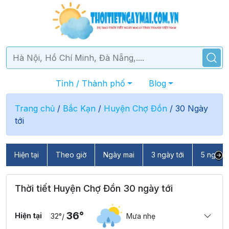
Tỉnh / Thành phố
Blog
Trang chủ
/
Bắc Kạn
/
Huyện Chợ Đồn
/
30 Ngày
tới
Hiện tại
Theo giờ
Ngày mai
3 ngày tới
5 ngày t
Thời tiết Huyện Chợ Đồn 30 ngày tới
36°
Hiện tại
32°
Mưa nhẹ
/