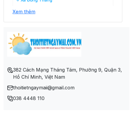
Xem thêm
Xã Lương Bằng
Xã Nam Cường
Xã Nghĩa Tá
Xã Ngọc Phái
382 Cách Mạng Tháng Tám, Phường 9, Quận 3,
Hồ Chí Minh, Việt Nam
Xã Phương Viên
thoitietngaymaii@gmail.com
Xã Quảng Bạch
038 4448 110
Xã Tân Lập
Xã Xuân Lạc